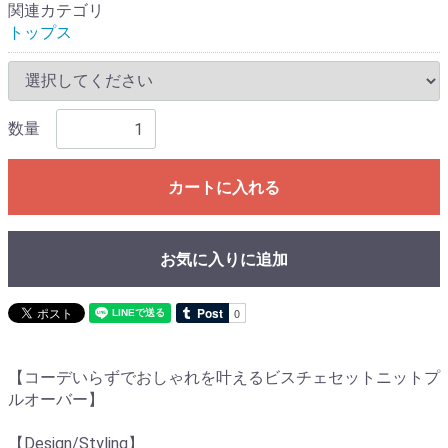
関連カテゴリ
トップス
数量
カートに入れる
お気に入りに追加
【コーデいらずでおしゃれを叶えるビスチェセットニットプ
ルオーバー】
【Design/Styling】