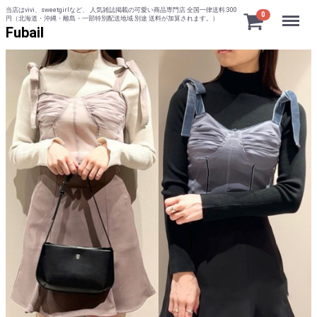
当店はvivi、sweetgirlなど、 人気雑誌掲載の可愛い商品専門店 全国一律送料:300
Menu
0
円（北海道・沖縄・離島・一部特別配送地域 別途 送料が加算されます。）
Fubail