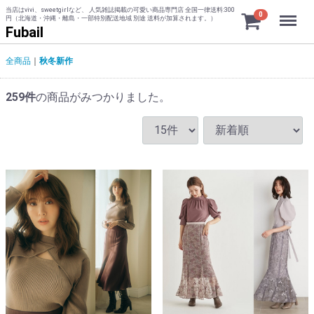
当店はvivi、sweetgirlなど、 人気雑誌掲載の可愛い商品専門店 全国一律送料:300
Menu
0
円（北海道・沖縄・離島・一部特別配送地域 別途 送料が加算されます。）
Fubail
全商品
秋冬新作
259
件
の商品がみつかりました。