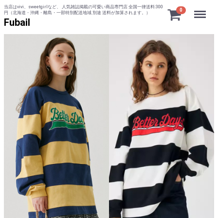
当店はvivi、sweetgirlなど、 人気雑誌掲載の可愛い商品専門店 全国一律送料:300
Menu
0
円（北海道・沖縄・離島・一部特別配送地域 別途 送料が加算されます。）
Fubail